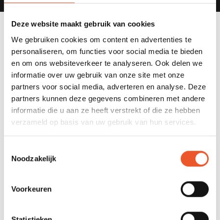
Deze website maakt gebruik van cookies
We gebruiken cookies om content en advertenties te
personaliseren, om functies voor social media te bieden
en om ons websiteverkeer te analyseren. Ook delen we
Inschrijven Agile Scrum Master
informatie over uw gebruik van onze site met onze
Facilitation Training
partners voor social media, adverteren en analyse. Deze
partners kunnen deze gegevens combineren met andere
Startdatum
informatie die u aan ze heeft verstrekt of die ze hebben
31 augustus 2026
verzameld op basis van uw gebruik van hun services.
Trainingsduur
Toestemmingsselectie
2 dag(en)
Noodzakelijk
Locatie
Voorkeuren
Utrecht
Statistieken