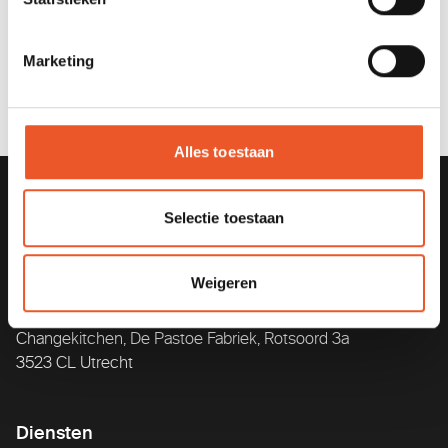
Prijs
€ 1395,- p.p.
v.a.
Marketing
Alles toestaan
Selectie toestaan
Weigeren
Changekitchen, De Pastoe Fabriek, Rotsoord 3a
3523 CL Utrecht
Diensten