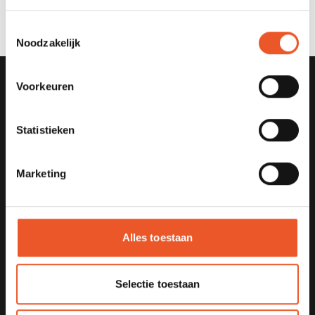
Toestemmingsselectie
Noodzakelijk
Voorkeuren
Statistieken
Marketing
Changekitchen, De Pastoe Fabriek, Rotsoord 3a
3523 CL Utrecht
Alles toestaan
Diensten
Wendbaar organiseren
Begeleiden van transities
Selectie toestaan
Leiderschap en teamontwikkeling