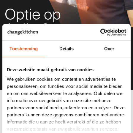
Optie op
Agile Scrum
Training
Toestemming
Details
Over
Ben je nog niet helemaal zeker van je inschrijving, maar wil
je wel alvast een plekje reserveren? Neem dan een optie,
dan heb je twee weken de tijd om een definitief besluit te
Deze website maakt gebruik van cookies
nemen.
We gebruiken cookies om content en advertenties te
personaliseren, om functies voor social media te bieden
en om ons websiteverkeer te analyseren. Ook delen we
informatie over uw gebruik van onze site met onze
partners voor social media, adverteren en analyse. Deze
partners kunnen deze gegevens combineren met andere
Optie op Agile Scrum Training
informatie die u aan ze heeft verstrekt of die ze hebben
verzameld op basis van uw gebruik van hun services.