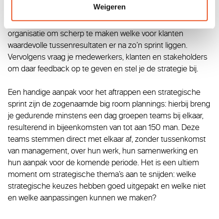
Weigeren
je strategie uit te voeren en te toetsen. Strategische sprints
kunnen tussen de 1 en 3 maanden duren, en vragen van de
organisatie om scherp te maken welke voor klanten
waardevolle tussenresultaten er na zo’n sprint liggen.
Vervolgens vraag je medewerkers, klanten en stakeholders
om daar feedback op te geven en stel je de strategie bij.
Een handige aanpak voor het aftrappen een strategische
sprint zijn de zogenaamde big room plannings: hierbij breng
je gedurende minstens een dag groepen teams bij elkaar,
resulterend in bijeenkomsten van tot aan 150 man. Deze
teams stemmen direct met elkaar af, zonder tussenkomst
van management, over hun werk, hun samenwerking en
hun aanpak voor de komende periode. Het is een ultiem
moment om strategische thema’s aan te snijden: welke
strategische keuzes hebben goed uitgepakt en welke niet
en welke aanpassingen kunnen we maken?