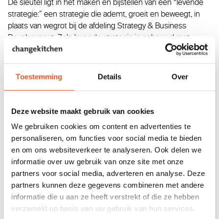
De sleutel ligt in het maken én bijstellen van een “levende
strategie:” een strategie die ademt, groeit en beweegt, in
plaats van wegrot bij de afdeling Strategy & Business
Development. Zo’n levende strategie is gebouwd met
medewerkers en stakeholders, zet in de uitvoering telkens
kleine stapjes en omarmt het experiment. Wij noemen dat
Agile Strategie en in dit blog vertel ik hoe dat in hoofdlijnen
Toestemming
Details
Over
werkt.
Deze website maakt gebruik van cookies
Breng een strategie samen tot leven
We gebruiken cookies om content en advertenties te
Met de boardroom en een consultancy in de arm heb je zo
personaliseren, om functies voor social media te bieden
een glanzende strategie geschreven, maar wat is de
en om ons websiteverkeer te analyseren. Ook delen we
kwaliteit van zo’n strategie als het erop aankomt? Agile
informatie over uw gebruik van onze site met onze
Strategie maak je niet in afzondering, maar maak je samen.
partners voor social media, adverteren en analyse. Deze
De mensen die in een organisatie werken, of er mee
partners kunnen deze gegevens combineren met andere
samenwerken, doen namelijk elke dag inzichten op waar je
informatie die u aan ze heeft verstrekt of die ze hebben
op strategisch niveau wat mee kunt. Betrek hen zoveel
verzameld op basis van uw gebruik van hun services.
mogelijk in je strategieproces. Daarmee gebruik je de