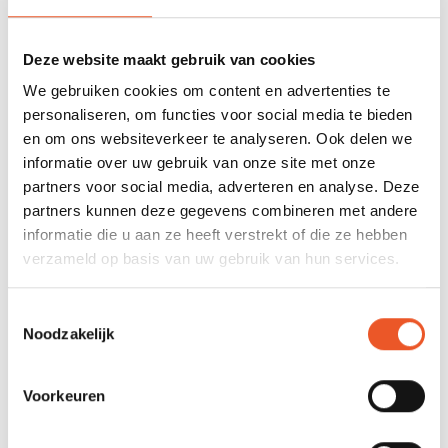
mijn focus, maar zodra je een nieuw proces of werkwijze
implementeert, of iets ontwerpt, is dat automatisch
Deze website maakt gebruik van cookies
verandering. Ik merkte al snel: als mensen niet meedoen of
We gebruiken cookies om content en advertenties te
het nut niet zien, werkt zelfs het perfect uitgedachte proces
personaliseren, om functies voor social media te bieden
niet. In technische omgevingen ligt de focus vaak op
en om ons websiteverkeer te analyseren. Ook delen we
inhoud, niet op de samenwerking en de mensen die er
informatie over uw gebruik van onze site met onze
werken. Mijn fascinatie voor wat mensen en teams in
partners voor social media, adverteren en analyse. Deze
beweging brengt en succesvol maakt, heeft ervoor gezorgd
partners kunnen deze gegevens combineren met andere
dat ik me naast de technische inhoud ook ben gaan
informatie die u aan ze heeft verstrekt of die ze hebben
verdiepen in menselijk gedrag, teamdynamiek en
verzameld op basis van uw gebruik van hun services.
organisatieontwikkeling.”
Toestemmingsselectie
Wat breng jij als persoon vanuit die
Noodzakelijk
ervaring mee?
Voorkeuren
"Ik combineer een analytische en systematische manier
van werken met nieuwsgierigheid naar wat mensen