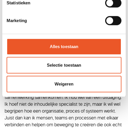
beweegt en hoe ze samenwerken. Ik wil altijd eerst
Statistieken
begrijpen hoe iets werkt. Wat gebeurt er inhoudelijk, maar
ook hoe is de interactie tussen mensen? Juist die
Marketing
combinatie helpt me om complexe vraagstukken terug te
brengen tot de kern én mensen daarin mee te nemen."
Daardoor kan ik de inhoud, het proces en de samenwerking
met elkaar verbinden en samen met teams werken aan
Alles toestaan
duurzame oplossingen.”
Selectie toestaan
Voor welke droomopdracht mogen
mensen jou bellen?
Weigeren
“Voor opdrachten waarin strategie, processen en
samenwerking samenkomen. Ik hou wel van een uitdaging.
Ik hoef niet de inhoudelijke specialist te zijn, maar ik wil wel
begrijpen hoe een organisatie, proces of systeem werkt.
Juist dan kan ik mensen, teams en processen met elkaar
verbinden en helpen om beweging te creëren die ook echt