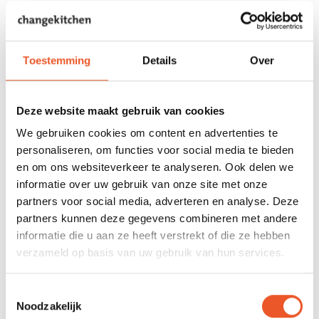
pakken van haver tot gort. Precies daardoor kan hij ervoor
zorgen dat het scrumproces goed verloopt. Wijken
teamleden te ver af van het scrumproces? Dan is de scrum
master degene die hen terugfluit en weer op de goede weg
Toestemming
Details
Over
helpt.
Deze website maakt gebruik van cookies
Het hebben van een helikopterview
We gebruiken cookies om content en advertenties te
Zorg dat het team gefocust blijft. Die focus blijken
personaliseren, om functies voor social media te bieden
teamleden overigens heel prettig te vinden. Het komt
en om ons websiteverkeer te analyseren. Ook delen we
tijdens ieder project weleens voor dat er onverwachte
informatie over uw gebruik van onze site met onze
gebeurtenissen plaatsvinden. Neem een urgent verzoek
partners voor social media, adverteren en analyse. Deze
van de directie. De scrum master zorgt ervoor dat dit op de
partners kunnen deze gegevens combineren met andere
juiste manier in het proces wordt ingebracht. Een nieuw
informatie die u aan ze heeft verstrekt of die ze hebben
verzoek wordt in een volgende sprint ingebracht en een
verzameld op basis van uw gebruik van hun services.
verzoek met impact op de huidige sprint wordt besproken
in de volgende stand-up met het team. De scrum master
Toestemmingsselectie
moet dus altijd op de hoogte zijn van onverwachte dingen.
Noodzakelijk
Hij heeft het beste overzicht over de lopende