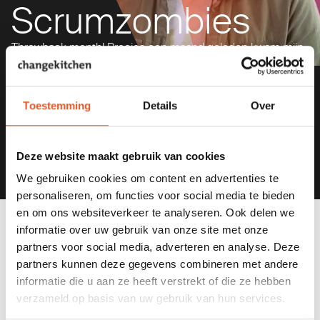
Scrumzombies
Throwback month! Precies een maand geleden kwam mijn
allereerste vlog online. Met daarin de boodschap: word
geen scrumzombie! Want, scrumzombies missen nu net
de kern van Scrum: omgaan met onzekerheid.
Toestemming
Details
Over
Deze website maakt gebruik van cookies
We gebruiken cookies om content en advertenties te
personaliseren, om functies voor social media te bieden
en om ons websiteverkeer te analyseren. Ook delen we
informatie over uw gebruik van onze site met onze
partners voor social media, adverteren en analyse. Deze
partners kunnen deze gegevens combineren met andere
Bekijk
hier
de video!
informatie die u aan ze heeft verstrekt of die ze hebben
verzameld op basis van uw gebruik van hun services.