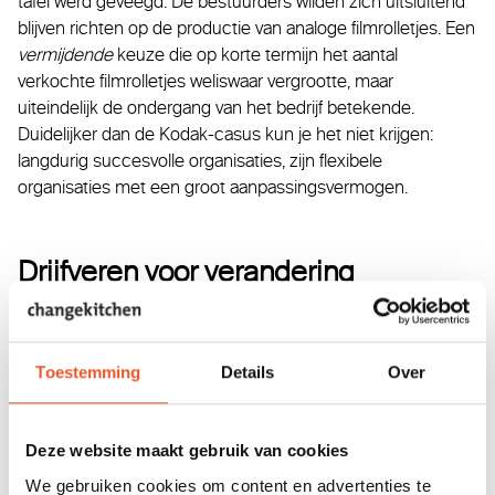
tafel werd geveegd. De bestuurders wilden zich uitsluitend
blijven richten op de productie van analoge filmrolletjes. Een
vermijdende
keuze die op korte termijn het aantal
verkochte filmrolletjes weliswaar vergrootte, maar
uiteindelijk de ondergang van het bedrijf betekende.
Duidelijker dan de Kodak-casus kun je het niet krijgen:
langdurig succesvolle organisaties, zijn flexibele
organisaties met een groot aanpassingsvermogen.
Drijfveren voor verandering
Ook jouw organisatie heeft veranderdoelen: het werk moet
bijvoorbeeld beter of de doelgroep moet worden verbreed.
Toestemming
Details
Over
Maar wat welke drijfveren zitten daar precies achter? En
welke reacties roept een veranderende omgeving veelal bij
organisaties op?
Deze website maakt gebruik van cookies
We gebruiken cookies om content en advertenties te