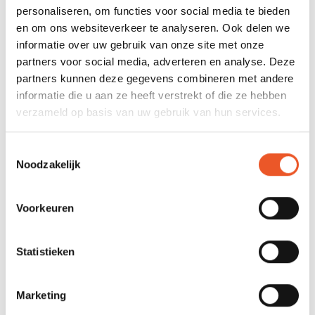
Urgentiebesef
personaliseren, om functies voor social media te bieden
en om ons websiteverkeer te analyseren. Ook delen we
Verandering kan noodzakelijk zijn, omdat er ‘brand is’; een
informatie over uw gebruik van onze site met onze
zeer urgente reden om zaken anders te gaan regelen. Een
partners voor social media, adverteren en analyse. Deze
bepaald
urgentiebesef
vormt dan de drijfveer voor
partners kunnen deze gegevens combineren met andere
verandering. Een voorbeeld is de manier waarop we met
informatie die u aan ze heeft verstrekt of die ze hebben
onze planeet en de bewoners omgaan; de
verzameld op basis van uw gebruik van hun services.
klimaatsverandering heeft grote gevolgen, natuurlijke
hulpbronnen raken uitgeput, de wereldbevolking groeit en
Toestemmingsselectie
de welvaart is in toenemende mate ongelijk verdeeld. Bij
Noodzakelijk
steeds meer mensen bestaat het besef dat zaken hierin
zeer dringend moeten veranderen. In blog 1 zagen we al dat
Voorkeuren
alles met alles samenhangt. De genoemde globale
ontwikkelingen brengen voor organisaties dan ook
onherroepelijk veranderingen met zich mee. Bedrijven
Statistieken
zullen milieuvriendelijker moeten produceren, hun afval
moeten beperken of het welzijn van productiemedewerkers
Marketing
in lagelonenlanden moeten garanderen.