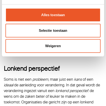
Ook ontwikkelingen binnen je eigen organisatie kunnen
ervoor zorgen dat veranderingen dringend nodig zijn: er zijn
Alles toestaan
geen financiële middelen meer, er is niet meer genoeg
werk of de klanten zijn zeer ontevreden. In urgente gevallen
kunnen de gevolgen ernstig zijn, als er niets verandert.
Selectie toestaan
Veranderprocessen die ontstaan onder druk van een
urgente situatie, zijn reactief van karakter en gericht op het
oplossen van problemen. Deze benadering geeft vaak
Weigeren
weinig positieve energie aan de mensen die eraan werken.
Lonkend perspectief
Soms is niet een
probleem
, maar juist een
kans
of een
ideaal
de aanleiding voor verandering. In dat geval wordt de
verandering ingezet vanuit een
lonkend perspectief
: de
wens om de zaken beter of leuker te maken in de
toekomst. Organisaties die gericht zijn op een lonkend