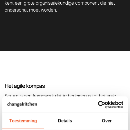
kent een grote organisatiekundige component die niet
onderschat moet worden.
Het agile kompas
Scrum is een framework dat te herleiden is tot het agile
gedachtengoed. De agile filosofie bevat een heilig
vertrouwen in mulltidisciplinair, kortcyclisch en visueel
samenwerken om zo in te kunnen spelen op veranderende
Toestemming
Details
Over
omstandigheden. Dit brengt een paradigmashift met zich