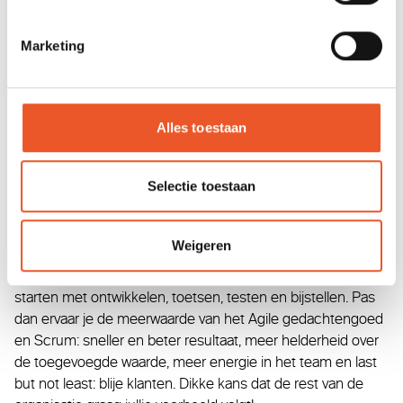
organizations
Natuurlijk kan het anders. En dat begint met het omarmen
Marketing
van onzekerheid. Dat betekent dat we de ‘We are watching
you’-cultuur van controleren en beheersen moeten
ombuigen naar een omgeving van loslaten en vertrouwen.
In de basis een veel meer ontspannen levenshouding, maar
Alles toestaan
voor veel bedrijven een enorme stap. Maar niet een
onmogelijke: tijdens een heidag kun je de ambities en
Selectie toestaan
prioriteiten bepalen. Doe dat vooral multidisciplinair, met
postits en in korte sprints: goed voor de teamspirit en zeker
van een concrete opbrengst. Ga daarna écht scrummen en
Weigeren
start met een van de prioritaire projecten. Geen uitgebreide
plannen en planningen meer, maar ambities bepalen en
starten met ontwikkelen, toetsen, testen en bijstellen. Pas
dan ervaar je de meerwaarde van het Agile gedachtengoed
en Scrum: sneller en beter resultaat, meer helderheid over
de toegevoegde waarde, meer energie in het team en last
but not least: blije klanten. Dikke kans dat de rest van de