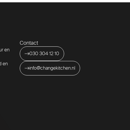
Contact
ur en
030 304 12 10
id en
info@changekitchen.nl