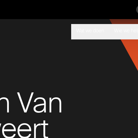
Wat we doen
Wie we he
n Van
eert