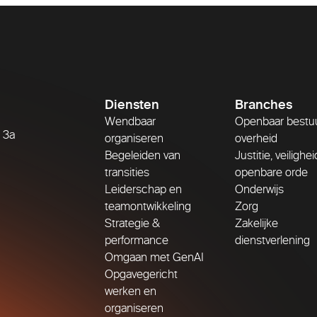
Diensten
Branches
Wendbaar
Openbaar bestu
 3a
organiseren
overheid
Begeleiden van
Justitie, veilighe
transities
openbare orde
Leiderschap en
Onderwijs
teamontwikkeling
Zorg
Strategie &
Zakelijke
performance
dienstverlening
Omgaan met GenAI
Opgavegericht
werken en
organiseren