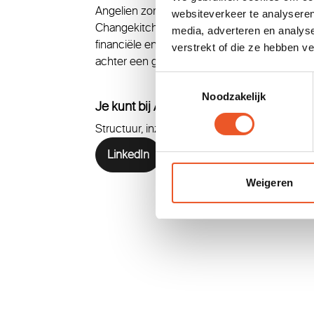
Angelien zorgt voor een georganiseerde fina
websiteverkeer te analyseren
Changekitchen. Ze is bedreven en gedreven
media, adverteren en analys
financiële en administratieve vraagstukken. A
verstrekt of die ze hebben v
achter een goed geoliede financiële machine
Toestemmingsselectie
Noodzakelijk
Je kunt bij Angelien terecht voor:
Structuur, inzicht en overzicht op financieel 
LinkedIn
Weigeren