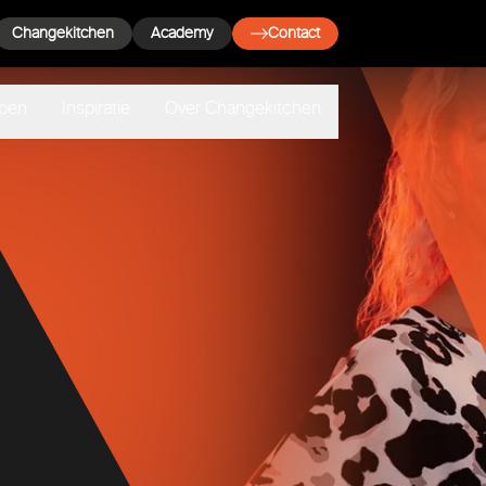
Changekitchen
Academy
Contact
lpen
Inspiratie
Over Changekitchen