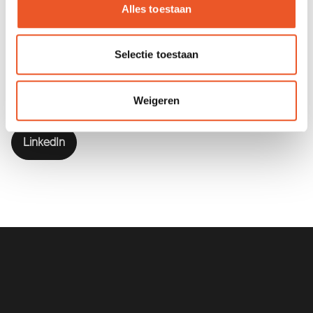
Alles toestaan
Je kunt bij Maarten terecht voor:
Selectie toestaan
Taaie transitievraagstukken in het publieke domein,
Strategie- en samenwerkingsvraagstukken,
Organisatieontwikkeling, Organisatieinrichting en –besturing
Weigeren
LinkedIn