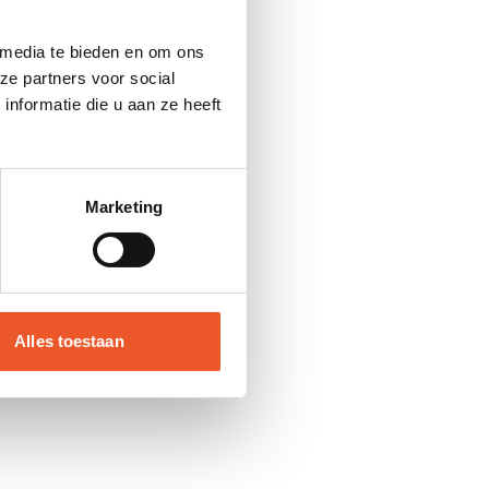
 media te bieden en om ons
ze partners voor social
verschillende
nformatie die u aan ze heeft
ven. Kleine
an praktisch
Marketing
itiatief.
nis en
 dagen bij te
Alles toestaan