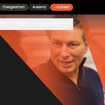
Changekitchen
Academy
Contact
lpen
Inspiratie
Over Changekitchen