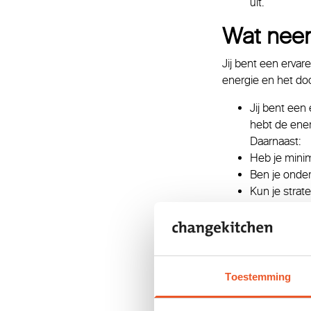
uit.
Wat nee
Jij bent een ervar
energie en het do
Jij bent een
hebt de ene
Daarnaast:
Heb je minima
Ben je onde
Kun je strat
Heb je erva
Ben je commu
Maakt je wer
managers en 
Word je gez
Toestemming