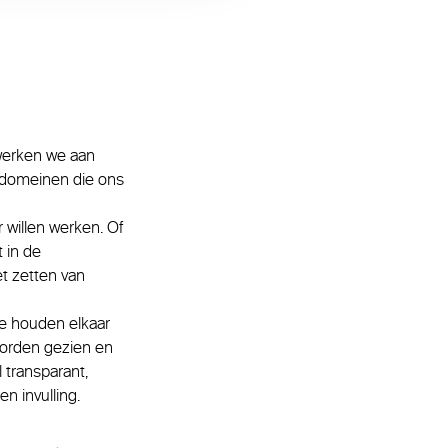
 werken we aan
– domeinen die ons
willen werken. Of
 in de
t zetten van
We houden elkaar
worden gezien en
transparant,
n invulling.