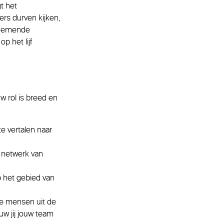
t het
rs durven kijken,
ernemende
p het lijf
uw rol is breed en
te vertalen naar
s netwerk van
p het gebied van
de mensen uit de
w jij jouw team