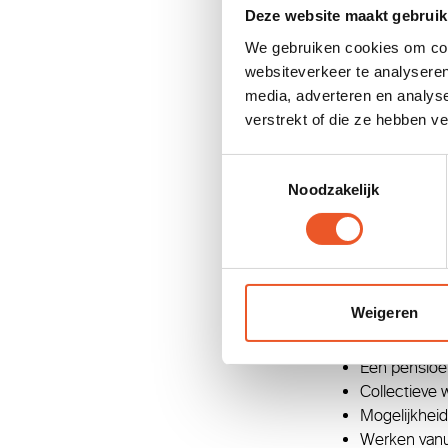
Deze website maakt gebruik
Wat krijg
We gebruiken cookies om cont
websiteverkeer te analyseren
Bij Changekitchen
media, adverteren en analys
opgaves in het ma
verstrekt of die ze hebben v
stappen zetten, le
bieden?
Toestemmingsselectie
Noodzakelijk
Een dynamisc
Een brutosal
ervaringsniv
Een persoon
30 vakantied
Weigeren
kopen van j
Een mobilite
Een pensioe
Collectieve 
Mogelijkheid
Werken vanuit