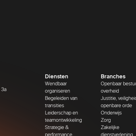
Diensten
Branches
Wendbaar
Openbaar bestu
 3a
organiseren
overheid
Begeleiden van
Justitie, veilighe
transities
openbare orde
Leiderschap en
Onderwijs
teamontwikkeling
Zorg
Strategie &
Zakelijke
performance
dienstverlening