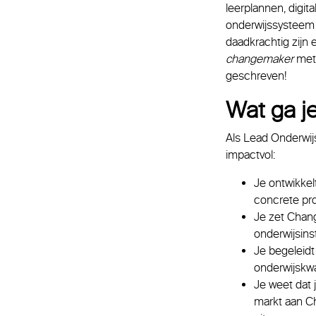
leerplannen, digit
onderwijssysteem 
daadkrachtig zijn
changemaker
met 
geschreven!
Wat ga j
Als Lead Onderwijs 
impactvol:
Je ontwikkel
concrete pr
Je zet Chang
onderwijsins
Je begeleidt
onderwijskwal
Je weet dat 
markt aan Ch