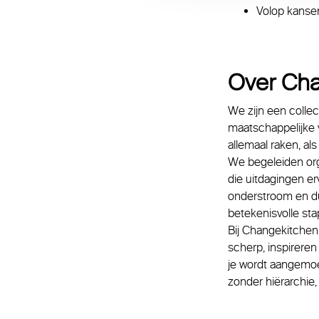
Volop kansen
Over Ch
We zijn een collec
maatschappelijke v
allemaal raken, al
We begeleiden org
die uitdagingen er
onderstroom en du
betekenisvolle sta
Bij Changekitchen
scherp, inspirere
je wordt aangemoe
zonder hiërarchie,