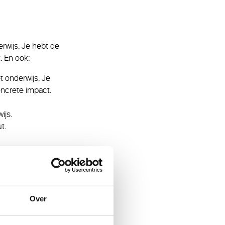
erwijs. Je hebt de
 En ook:
t onderwijs. Je
ncrete impact.
ijs.
t.
directeuren,
Over