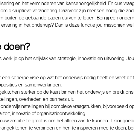
alisering en het verminderen van kansenongelijkheid. En dus vraag
om disruptieve verandering. Daarvoor zijn mensen nodig die ande
 en buiten de gebaande paden durven te lopen. Ben jij een ond
ervaring in het onderwijs? Dan is deze functie jou misschien wel o
e doen?
werk je op het snijvlak van strategie, innovatie en uitvoering. Jo
t een scherpe visie op wat het onderwijs nodig heeft en weet dit 
oposities en samenwerkingen.
ekitchen sterker op de kaart binnen het onderwijs en breidt on
tellingen, overheden en partners uit.
 onderwijsinstellingen bij complexe vraagstukken, bijvoorbeeld o
iteit, innovatie of organisatieontwikkeling.
jouw ambitie te groot is om het alleen aan te kunnen. Door goe
angekitchen te verbinden en hen te inspireren mee te doen, bou