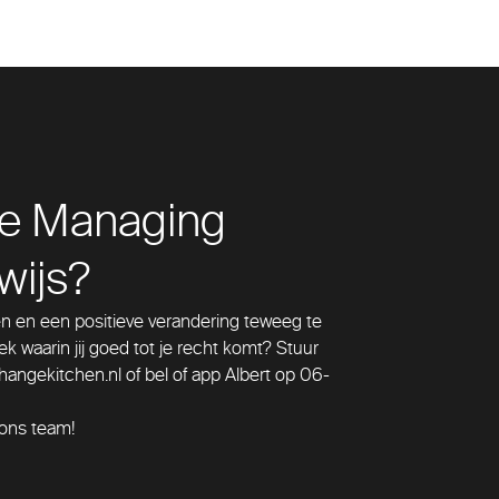
uwe Managing
wijs?
ren en een positieve verandering teweeg te
k waarin jij goed tot je recht komt? Stuur
angekitchen.nl of bel of app Albert op 06-
 ons team!