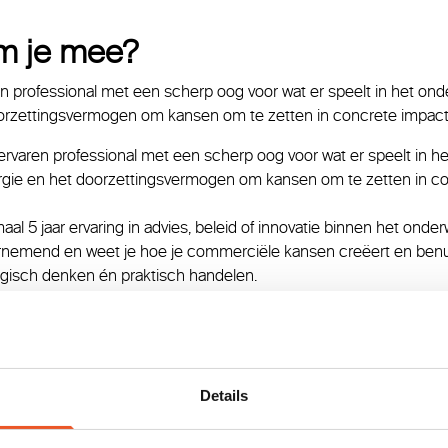
m je mee?
en professional met een scherp oog voor wat er speelt in het ond
orzettingsvermogen om kansen om te zetten in concrete impact.
 ervaren professional met een scherp oog voor wat er speelt in he
rgie en het doorzettingsvermogen om kansen om te zetten in co
al 5 jaar ervaring in advies, beleid of innovatie binnen het onderw
rnemend en weet je hoe je commerciële kansen creëert en benu
egisch denken én praktisch handelen.
ring met verandermanagement en het begeleiden van teams.
nicatief sterk en een natuurlijke verbinder.
k- en denkniveau het makkelijk om met docenten, bestuurders, 
je nieuwe collega’s te sparren.
ien als leider en werken mensen graag met je samen.
Details