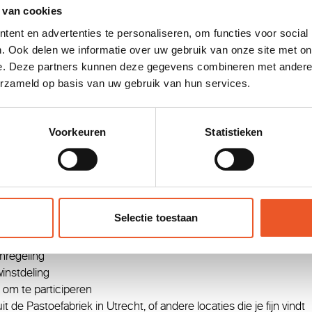
 van cookies
 je ervoor terug?
ent en advertenties te personaliseren, om functies voor social
. Ook delen we informatie over uw gebruik van onze site met on
 krijg je de kans om echt het verschil te maken. We werken aan 
e. Deze partners kunnen deze gegevens combineren met andere i
atschappelijk domein. We geloven in doen boven plannen schrij
erzameld op basis van uw gebruik van hun services.
ren, en realiseren. Herken jij jezelf en ben je benieuwd wat we d
Voorkeuren
Statistieken
he werkomgeving zonder hiërarchie met veel ruimte voor eigen in
aris in de range van €6.600,- tot €8.500,- afhankelijk van je ken
eau.
lijk keuzebudget (PKB)
agen op basis van een fulltime dienstverband en ruimte om meer
Selectie toestaan
e PKB.
itsbudget als onderdeel van jouw PKB.
nregeling
winstdeling
 om te participeren
 de Pastoefabriek in Utrecht, of andere locaties die je fijn vindt