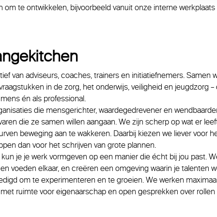
 om te ontwikkelen, bijvoorbeeld vanuit onze interne werkplaats
angekitchen
tief van adviseurs, coaches, trainers en initiatiefnemers. Samen
raagstukken in de zorg, het onderwijs, veiligheid en jeugdzorg 
s mens én als professional.
anisaties die mensgerichter, waardegedrevener en wendbaarder 
varen die ze samen willen aangaan. We zijn scherp op wat er leeft
rven beweging aan te wakkeren. Daarbij kiezen we liever voor he
ppen dan voor het schrijven van grote plannen.
 kun je je werk vormgeven op een manier die écht bij jou past. 
n en voeden elkaar, en creëren een omgeving waarin je talenten 
digd om te experimenteren en te groeien. We werken maximaal 
 met ruimte voor eigenaarschap en open gesprekken over rollen e