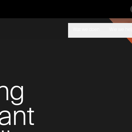
Wat we doen
Wie we he
ng
ant