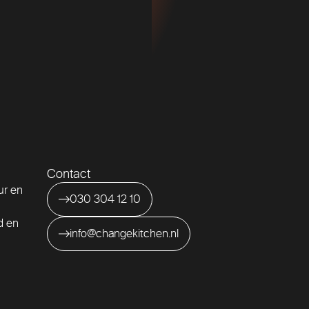
Contact
ur en
030 304 12 10
id en
info@changekitchen.nl