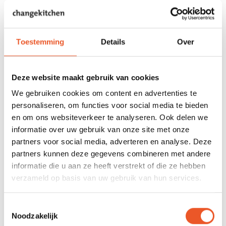
“Dit is de enige organisatie die competentiegericht traint en
naar certificering toewerkt, door te kijken naar het
leerproces. Ze kijken naar iemands kwaliteiten, talent en
Toestemming
Details
Over
ervaring. In de opleiding zie je dat terug in onderdelen als:
het geven van een presentatie, het ontwikkelen van een
agile tool en het doen van een opdracht binnen een eigen
Deze website maakt gebruik van cookies
organisatie.”
We gebruiken cookies om content en advertenties te
Wat kun je met dit certificaat?
personaliseren, om functies voor social media te bieden
en om ons websiteverkeer te analyseren. Ook delen we
“Dit certificaat doet er echt toe, omdat het internationaal
informatie over uw gebruik van onze site met onze
erkend is. En voor (potentiële) werkgevers is het een
partners voor social media, adverteren en analyse. Deze
interessante extra op iemands cv.”
partners kunnen deze gegevens combineren met andere
Is de agile coach opleiding veranderd?
informatie die u aan ze heeft verstrekt of die ze hebben
verzameld op basis van uw gebruik van hun services.
“De opleiding is zeker aangepast. Dat zit niet in de prijs of
de duur. Er zijn vooral dingen bijgekomen. Zo besteden we
Toestemmingsselectie
een groot deel van de opleiding aan coaching van teams én
Noodzakelijk
aan 1-op-1 coaching. Met name het 1-op-1 was nog geen